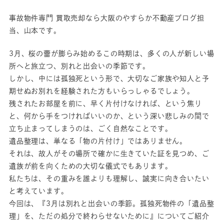
事故物件専門 買取売却なら大阪のやすらか不動産ブログ担
当、山本です。
3月、桜の蕾が膨らみ始めるこの時期は、多くの人が新しい場
所へと旅立つ、別れと出会いの季節です。
しかし、中には孤独死という形で、大切なご家族や知人と予
期せぬお別れを経験された方もいらっしゃるでしょう。
残されたお部屋を前に、早く片付けなければ、という焦り
と、何から手をつければいいのか、という深い悲しみの間で
立ち止まってしまうのは、ごく自然なことです。
遺品整理は、単なる「物の片付け」ではありません。
それは、故人がその場所で確かに生きていた証を見つめ、ご
遺族が前を向くための大切な儀式でもあります。
私たちは、その重みを誰よりも理解し、誠実に向き合いたい
と考えています。
今回は、『3月は別れと出会いの季節。孤独死物件の「遺品整
理」を、ただの処分で終わらせないために』についてご紹介